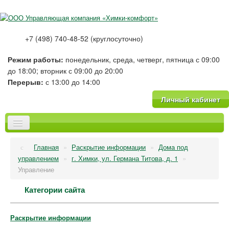
+7 (498) 740-48-52 (круглосуточно)
Режим работы:
понедельник, среда, четверг, пятница с 09:00
до 18:00; вторник с 09:00 до 20:00
Перерыв:
с 13:00 до 14:00
Личный кабинет
Главная
Главная
»
Раскрытие информации
»
Дома под
О компании
управлением
»
г. Химки, ул. Германа Титова, д. 1
»
Новости
Управление
Тарифы
Категории сайта
Платные услуги
Фотогалерея
Вопрос-Ответ
Раскрытие информации