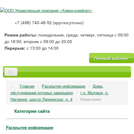
+7 (498) 740-48-52 (круглосуточно)
Режим работы:
понедельник, среда, четверг, пятница с 09:00
до 18:00; вторник с 09:00 до 20:00
Перерыв:
с 13:00 до 14:00
Личный кабинет
Главная
Главная
»
Раскрытие информации
»
Дома,
О компании
обслуживание которых завершено
»
г.о. Мытищи, п.
Новости
Нагорное, шоссе Липкинское, д. 4
»
Управление
Тарифы
Категории сайта
Платные услуги
Фотогалерея
Вопрос-Ответ
Раскрытие информации