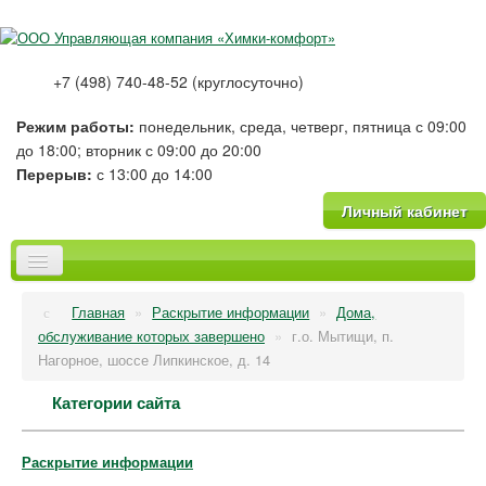
+7 (498) 740-48-52 (круглосуточно)
Режим работы:
понедельник, среда, четверг, пятница с 09:00
до 18:00; вторник с 09:00 до 20:00
Перерыв:
с 13:00 до 14:00
Личный кабинет
Главная
Главная
»
Раскрытие информации
»
Дома,
О компании
обслуживание которых завершено
»
г.о. Мытищи, п.
Новости
Нагорное, шоссе Липкинское, д. 14
Тарифы
Категории сайта
Платные услуги
Фотогалерея
Вопрос-Ответ
Раскрытие информации