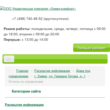
+7 (498) 740-48-52 (круглосуточно)
Режим работы:
понедельник, среда, четверг, пятница с 09:00
до 18:00; вторник с 09:00 до 20:00
Перерыв:
с 13:00 до 14:00
Личный кабинет
Главная
Главная
»
Раскрытие информации
»
Дома под
О компании
управлением
»
г. Химки, ул. Германа Титова, д. 1
»
Новости
Отчеты по управлению
Тарифы
Категории сайта
Платные услуги
Фотогалерея
Вопрос-Ответ
Раскрытие информации