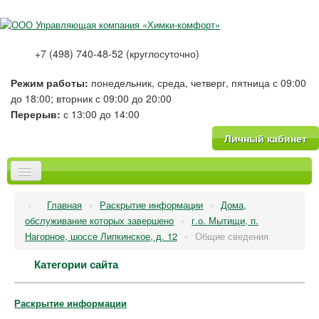
+7 (498) 740-48-52 (круглосуточно)
Режим работы:
понедельник, среда, четверг, пятница с 09:00
до 18:00; вторник с 09:00 до 20:00
Перерыв:
с 13:00 до 14:00
Личный кабинет
Главная
Главная
»
Раскрытие информации
»
Дома,
О компании
обслуживание которых завершено
»
г.о. Мытищи, п.
Новости
Нагорное, шоссе Липкинское, д. 12
»
Общие сведения
Тарифы
Категории сайта
Платные услуги
Фотогалерея
Вопрос-Ответ
Раскрытие информации