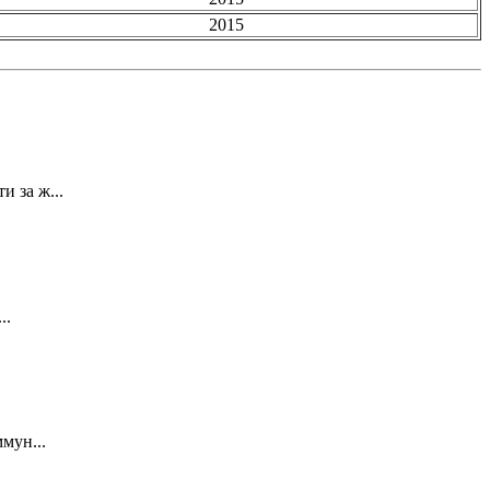
2015
 за ж...
..
мун...